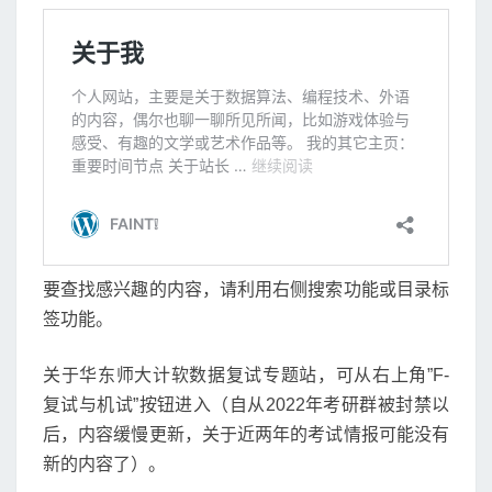
サ
イ
ト
に
つ
い
て
要查找感兴趣的内容，请利用右侧搜索功能或目录标
签功能。
关于华东师大计软数据复试专题站，可从右上角”F-
复试与机试”按钮进入（自从2022年考研群被封禁以
后，内容缓慢更新，关于近两年的考试情报可能没有
新的内容了）。