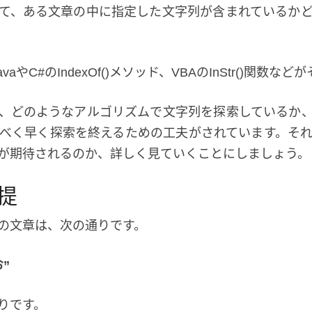
リ
て、ある文章の中に指定した文字列が含まれているか
ズ
ム,KMP,BM
JavaやC#のIndexOf()メソッド、VBAのInStr()関数
、どのようなアルゴリズムで文字列を探索しているか
べく早く探索を終えるための工夫がされています。そ
が期待されるのか、詳しく見ていくことにしましょう。
提
の文章は、次の通りです。
”
りです。