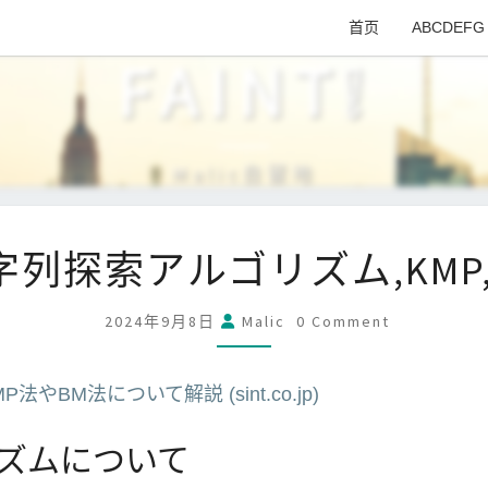
首页
ABCDEFG
FAINT❕
Malic自留地
文
字列探索アルゴリズム,KMP,
字
列
Comments
2024年9月8日
Malic
0 Comment
探
索
BM法について解説 (sint.co.jp)
ア
ル
ズムについて
ゴ