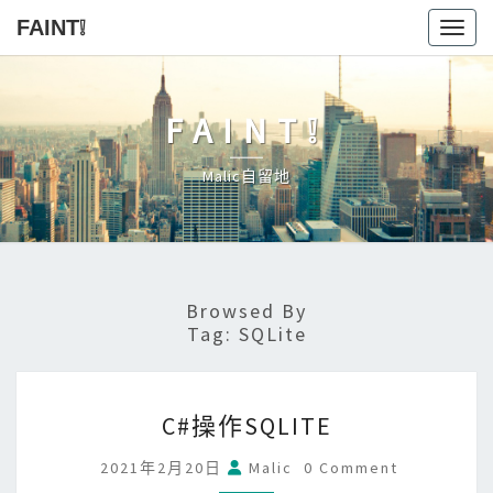
FAINT❕
Toggl
FAINT❕
Malic自留地
Browsed By
Tag:
SQLite
C#
C#操作SQLITE
操
作
Comments
2021年2月20日
Malic
0 Comment
SQLITE