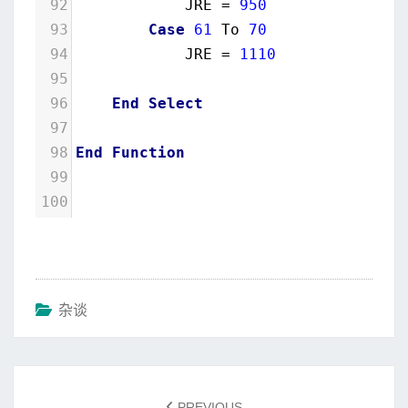
92
JRE
 = 
950
93
Case
61
To
70
94
JRE
 = 
1110
95
96
End
Select
97
98
End
Function
99
100
杂谈
Post
navigation
PREVIOUS