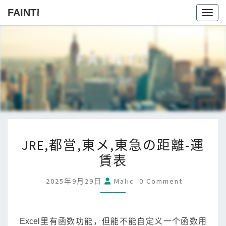
FAINT❕
Toggl
FAINT❕
Malic自留地
JRE,
JRE,都営,東メ,東急の距離-運
都
賃表
営,
東
Comments
2025年9月29日
Malic
0 Comment
メ,
東
急
Excel里有函数功能，但能不能自定义一个函数用