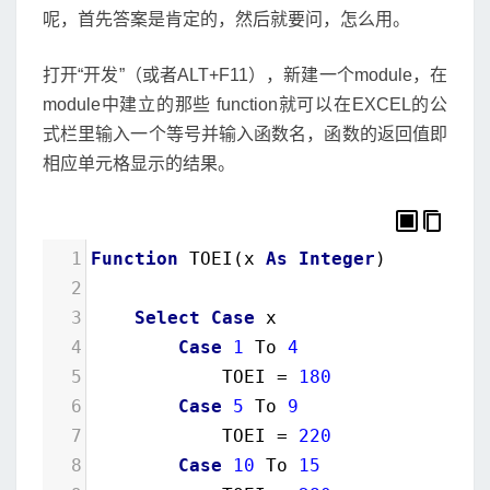
の
呢，首先答案是肯定的，然后就要问，怎么用。
距
離-
打开“开发”（或者ALT+F11），新建一个module，在
運
module中建立的那些 function就可以在EXCEL的公
賃
式栏里输入一个等号并输入函数名，函数的返回值即
表
相应单元格显示的结果。
1
Function
TOEI
(
x
As
Integer
)
2
3
Select
Case
x
4
Case
1
To
4
5
TOEI
 = 
180
6
Case
5
To
9
7
TOEI
 = 
220
8
Case
10
To
15