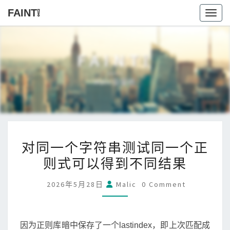
FAINT❕
Toggl
FAINT❕
Malic自留地
对
对同一个字符串测试同一个正
同
则式可以得到不同结果
一
个
Comments
2026年5月28日
Malic
0 Comment
字
符
串
因为正则库暗中保存了一个lastindex，即上次匹配成