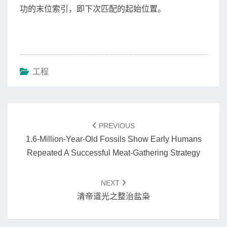
测
功的末位索引，即下次匹配的起始位置。
试
同
一
个
正
工程
则
式
Post
可
navigation
PREVIOUS
以
1.6‑Million‑Year‑Old Fossils Show Early Humans
得
Repeated A Successful Meat‑Gathering Strategy
到
不
同
NEXT
结
清帝道光之整治盐枭
果